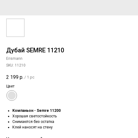
Дубай SEMRE 11210
Erismann
SKU:
11210
2 199
р.
/
1 pc
Цвет
Компаньон - Semre 11200
Хорошая светостойкость
Снимаются без остатка
Клей наносят на стену