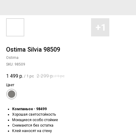
Ostima Silvia 98509
Ostima
SKU:
98509
1 499
р.
2 299
р.
/
1 pc
/
1 pc
Цвет
Компаньон - 98499
Хорошая светостойкость
Моющиеся особо стойкие
Снимаются без остатка
Клей наносят на стену