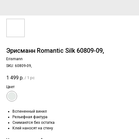
Эрисманн Romantic Silk 60809-09,
Erismann
SKU:
60809-09,
1 499
р.
/
1 pc
Цвет
Вспененный винил
Рельефная фактура
Снимаются без остатка
Клей наносят на стену