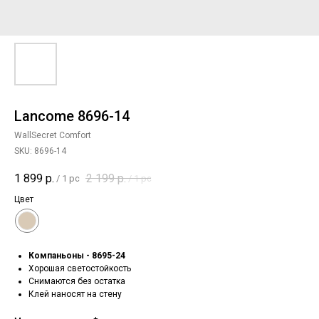
Lancome 8696-14
WallSecret Comfort
SKU:
8696-14
1 899
р.
2 199
р.
/
1 pc
/
1 pc
Цвет
Компаньоны - 8695-24
Хорошая светостойкость
Снимаются без остатка
Клей наносят на стену