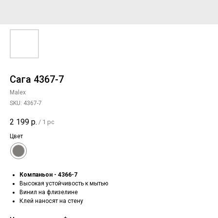
Сага 4367-7
Malex
SKU:
4367-7
2 199
р.
/
1 pc
Цвет
Компаньон - 4366-7
Высокая устойчивость к мытью
Винил на флизелине
Клей наносят на стену